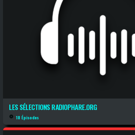
LES SÉLECTIONS RADIOPHARE.ORG
play_circle_filled
18 Épisodes