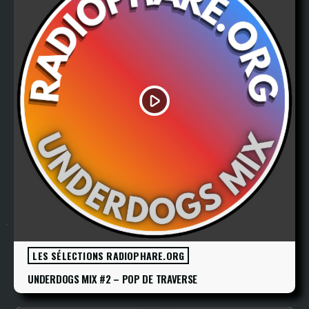
play_arrow
LES SÉLECTIONS RADIOPHARE.ORG
UNDERDOGS MIX #2 – POP DE TRAVERSE