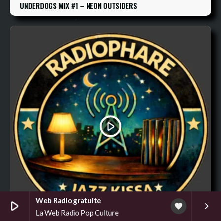
UNDERDOGS MIX #1 – NEON OUTSIDERS
play_arrow
Web Radio gratuite
play_arrow
keyboard_arrow_right
favorite
La Web Radio Pop Culture