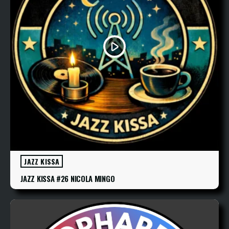
play_arrow
JAZZ KISSA
JAZZ KISSA #26 NICOLA MINGO