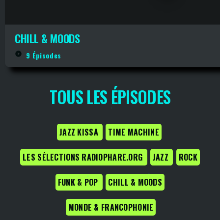
CHILL & MOODS
play_circle_filled
9 Épisodes
TOUS LES ÉPISODES
JAZZ KISSA
TIME MACHINE
LES SÉLECTIONS RADIOPHARE.ORG
JAZZ
ROCK
FUNK & POP
CHILL & MOODS
MONDE & FRANCOPHONIE