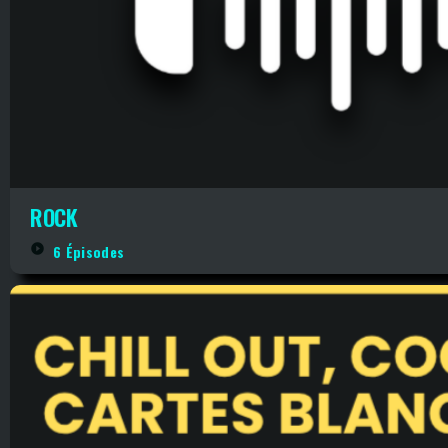
ROCK
play_circle_filled
6 Épisodes