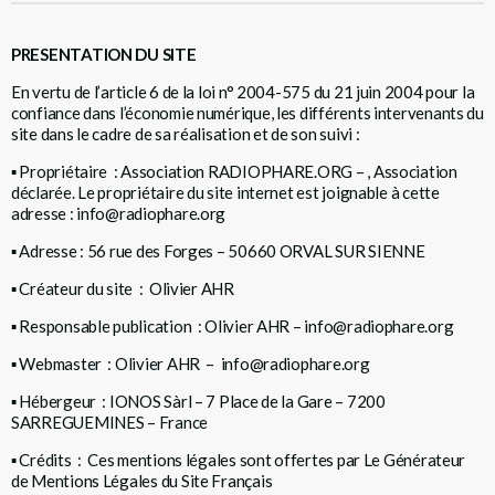
PRESENTATION DU SITE
En vertu de l’article 6 de la loi n° 2004-575 du 21 juin 2004 pour la
confiance dans l’économie numérique, les différents intervenants du
site dans le cadre de sa réalisation et de son suivi :
▪
Propriétaire : Association
RADIOPHARE.ORG
– , Association
déclarée. Le propriétaire du site internet est joignable à cette
adresse : info@radiophare.org
▪
Adresse : 56 rue des Forges – 50660 ORVAL SUR SIENNE
▪
Créateur du site : Olivier AHR
▪
Responsable publication : Olivier AHR – info@radiophare.org
▪
Webmaster : Olivier AHR – info@radiophare.org
▪
Hébergeur : IONOS Sàrl – 7 Place de la Gare – 7200
SARREGUEMINES – France
▪
Crédits : Ces mentions légales sont offertes par
Le Générateur
de Mentions Légales du Site Français