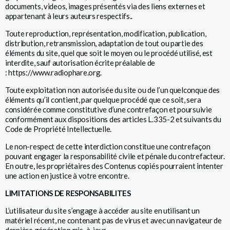
documents, videos, images présentés via des liens externes et
appartenant à leurs auteurs respectifs..
Toute reproduction, représentation, modification, publication,
distribution, retransmission, adaptation de tout ou partie des
éléments du site, quel que soit le moyen ou le procédé utilisé, est
interdite, sauf autorisation écrite préalable de
:
https://www.radiophare.org
.
Toute exploitation non autorisée du site ou de l’un quelconque des
éléments qu’il contient, par quelque procédé que ce soit, sera
considérée comme constitutive d’une contrefaçon et poursuivie
conformément aux dispositions des articles L.335-2 et suivants du
Code de Propriété Intellectuelle.
Le non-respect de cette interdiction constitue une contrefaçon
pouvant engager la responsabilité civile et pénale du contrefacteur.
En outre, les propriétaires des Contenus copiés pourraient intenter
une action en justice à votre encontre.
LIMITATIONS DE RESPONSABILITES
L’utilisateur du site s’engage à accéder au site en utilisant un
matériel récent, ne contenant pas de virus et avec un navigateur de
dernière génération mis-à-jour.