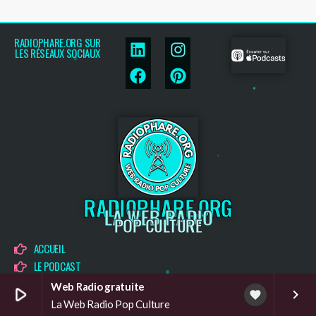
RADIOPHARE.ORG SUR
LES RÉSEAUX SOCIAUX
RADIOPHARE.ORG
LA WEB RADIO
POP CULTURE
ACCUEIL
LE PODCAST
BLOG POP CULTURE
Web Radio gratuite
play_arrow
keyboard_arrow_right
favorite
AGENDA
La Web Radio Pop Culture